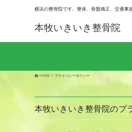
コ
ナ
横浜の整骨院です。整体、骨盤矯正、交通事
ン
ビ
テ
ゲ
ン
ー
本牧いきいき整骨院
ツ
シ
へ
ョ
ス
ン
キ
に
ッ
移
プ
動
HOME
プライバシーポリシー
本牧いきいき整骨院のプ